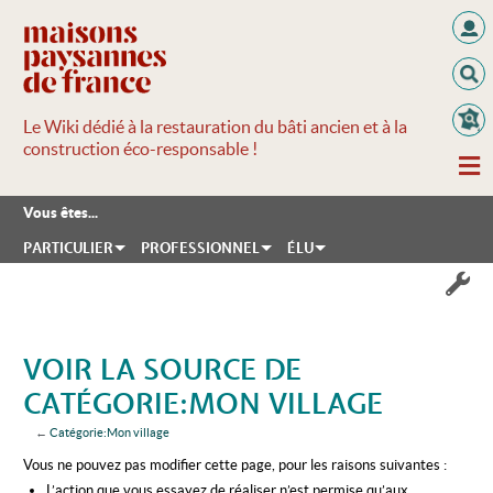
Le Wiki dédié à la restauration du bâti ancien et à la
construction éco-responsable !
Vous êtes...
PARTICULIER
PROFESSIONNEL
ÉLU
VOIR LA SOURCE DE
CATÉGORIE:MON VILLAGE
←
Catégorie:Mon village
Aller à :
navigation
,
rechercher
Vous ne pouvez pas modifier cette page, pour les raisons suivantes :
L’action que vous essayez de réaliser n’est permise qu’aux