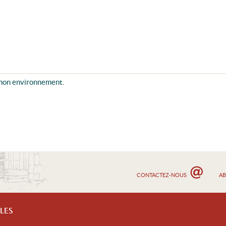
mon environnement
.
CONTACTEZ-NOUS
A
LES