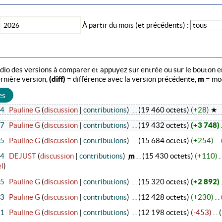
À partir du mois (et précédents) :
radio des versions à comparer et appuyez sur entrée ou sur le bouton e
ernière version,
(diff)
= différence avec la version précédente,
m
= mod
24
‎
Pauline G
(
discussion
|
contributions
)
‎
. .
(19 460 octets)
(+28)
‎ ★
37
‎
Pauline G
(
discussion
|
contributions
)
‎
. .
(19 432 octets)
(+3 748)
‎
25
‎
Pauline G
(
discussion
|
contributions
)
‎
. .
(15 684 octets)
(+254)
‎
. .
54
‎
DEJUST
(
discussion
|
contributions
)
‎
m
. .
(15 430 octets)
(+110)
‎
. 
el
)
45
‎
Pauline G
(
discussion
|
contributions
)
‎
. .
(15 320 octets)
(+2 892)
‎
03
‎
Pauline G
(
discussion
|
contributions
)
‎
. .
(12 428 octets)
(+230)
‎
. .
11
‎
Pauline G
(
discussion
|
contributions
)
‎
. .
(12 198 octets)
(-453)
‎
. .
(