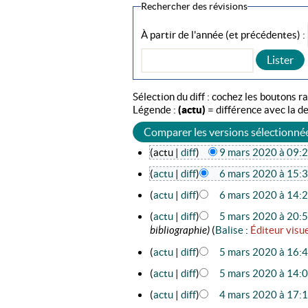
Rechercher des révisions
À partir de l'année (et précédentes) :
Sélection du diff : cochez les boutons 
Légende :
(actu)
= différence avec la d
(actu |
diff
)
9 mars 2020 à 09:
(
actu
|
diff
)
6 mars 2020 à 15:
(
actu
|
diff
)
6 mars 2020 à 14:
(
actu
|
diff
)
5 mars 2020 à 20:
bibliographie)
(
Balise
:
Éditeur visu
(
actu
|
diff
)
5 mars 2020 à 16:
(
actu
|
diff
)
5 mars 2020 à 14:
(
actu
|
diff
)
4 mars 2020 à 17: