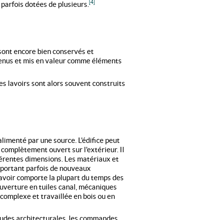
[4]
parfois dotées de plusieurs.
, sont encore bien conservés et
tenus et mis en valeur comme éléments
les lavoirs sont alors souvent construits
alimenté par une source. L'édifice peut
 complètement ouvert sur l'extérieur. Il
fférentes dimensions. Les matériaux et
omportant parfois de nouveaux
lavoir comporte la plupart du temps des
couverture en tuiles canal, mécaniques
omplexe et travaillée en bois ou en
tudes architecturales, les commandes