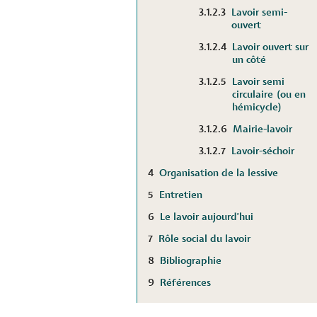
3.1.2.3
Lavoir semi-
ouvert
3.1.2.4
Lavoir ouvert sur
un côté
3.1.2.5
Lavoir semi
circulaire (ou en
hémicycle)
3.1.2.6
Mairie-lavoir
3.1.2.7
Lavoir-séchoir
4
Organisation de la lessive
5
Entretien
6
Le lavoir aujourd'hui
7
Rôle social du lavoir
8
Bibliographie
9
Références