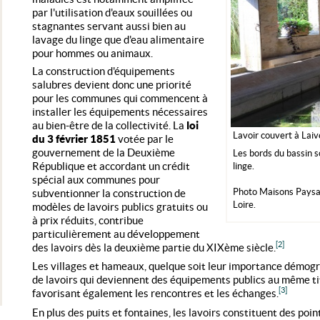
par l'utilisation d'eaux souillées ou
stagnantes servant aussi bien au
lavage du linge que d'eau alimentaire
pour hommes ou animaux.
La construction d'équipements
salubres devient donc une priorité
pour les communes qui commencent à
installer les équipements nécessaires
au bien-être de la collectivité. La
loi
Lavoir couvert à Laiv
du 3 février 1851
votée par le
gouvernement de la Deuxième
Les bords du bassin s
République et accordant un crédit
linge.
spécial aux communes pour
Photo Maisons Paysa
subventionner la construction de
Loire.
modèles de lavoirs publics gratuits ou
à prix réduits, contribue
particulièrement au développement
[2]
des lavoirs dès la deuxième partie du XIXème siècle.
Les villages et hameaux, quelque soit leur importance démog
de lavoirs qui deviennent des équipements publics au même ti
[3]
favorisant également les rencontres et les échanges.
En plus des puits et fontaines, les lavoirs constituent des po