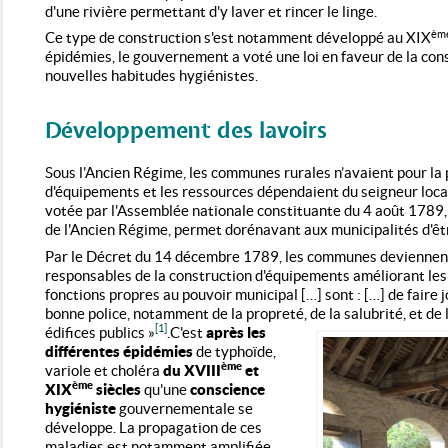
d'une rivière permettant d'y laver et rincer le linge.
èm
Ce type de construction s'est notamment développé au XIX
épidémies, le gouvernement a voté une loi en faveur de la con
nouvelles habitudes hygiénistes.
Développement des lavoirs
Sous l'Ancien Régime, les communes rurales n’avaient pour la 
d'équipements et les ressources dépendaient du seigneur local.
votée par l'Assemblée nationale constituante du 4 août 1789,
de l'Ancien Régime, permet dorénavant aux municipalités d'ê
Par le Décret du 14 décembre 1789, les communes deviennent 
responsables de la construction d'équipements améliorant les c
fonctions propres au pouvoir municipal […] sont : […] de faire 
bonne police, notamment de la propreté, de la salubrité, et de la
[1]
édifices publics »
.
C'est
après les
différentes épidémies
de typhoïde,
ème
variole et choléra
du XVIII
et
ème
XIX
siècles
qu'une
conscience
hygiéniste
gouvernementale se
développe. La propagation de ces
maladies est notamment amplifiée