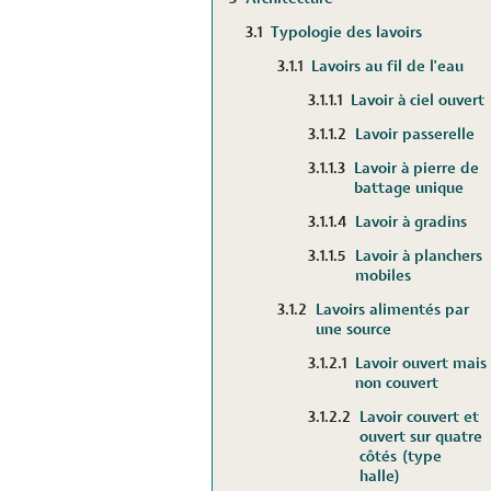
3.1
Typologie des lavoirs
3.1.1
Lavoirs au fil de l'eau
3.1.1.1
Lavoir à ciel ouvert
3.1.1.2
Lavoir passerelle
3.1.1.3
Lavoir à pierre de
battage unique
3.1.1.4
Lavoir à gradins
3.1.1.5
Lavoir à planchers
mobiles
3.1.2
Lavoirs alimentés par
une source
3.1.2.1
Lavoir ouvert mais
non couvert
3.1.2.2
Lavoir couvert et
ouvert sur quatre
côtés (type
halle)