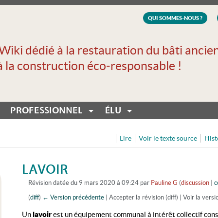
QUI SOMMES-NOUS ?
Wiki dédié à la restauration du bâti ancie
à la construction éco-responsable !
PROFESSIONNEL
ÉLU
Lire
Voir le texte source
Hist
LAVOIR
Révision datée du 9 mars 2020 à 09:24 par
Pauline G
(
discussion
|
c
(
diff
)
← Version précédente
| Accepter la révision (diff) | Voir la versi
Aller à :
navigation
,
rechercher
Un
lavoir
est un équipement communal à intérêt collectif cons