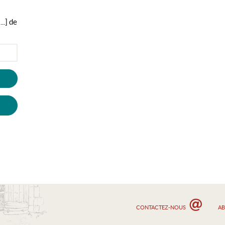
..] de
CONTACTEZ-NOUS
A