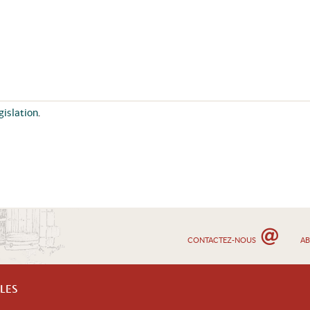
gislation
.
CONTACTEZ-NOUS
A
LES