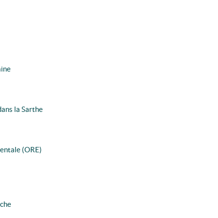
aine
dans la Sarthe
mentale (ORE)
èche