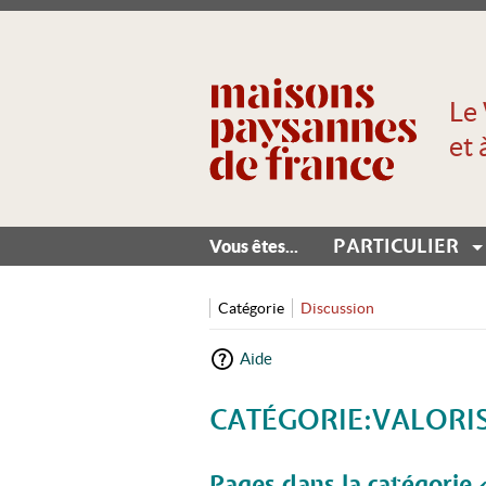
Le 
et 
PARTICULIER
Vous êtes...
Catégorie
Discussion
Aide
CATÉGORIE:VALORI
Aller à :
navigation
,
rechercher
Pages dans la catégorie 