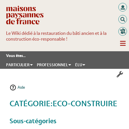
Le Wiki dédié à la restauration du bâti ancien et à la
construction éco-responsable !
Vous êtes...
PARTICULIER
PROFESSIONNEL
ÉLU
Aide
CATÉGORIE:ECO-CONSTRUIRE
Aller à :
navigation
,
rechercher
Sous-catégories