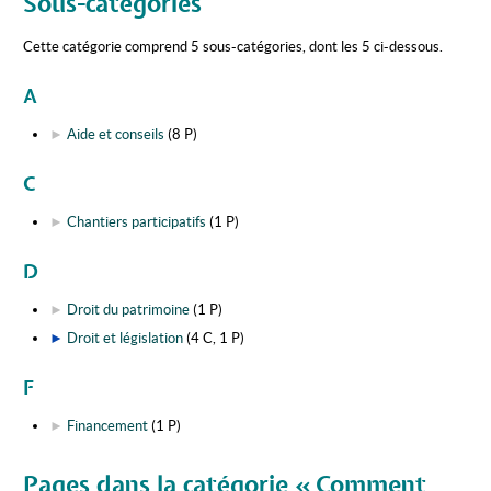
Sous-catégories
Cette catégorie comprend 5 sous-catégories, dont les 5 ci-dessous.
A
►
Aide et conseils
‎
(8 P)
C
►
Chantiers participatifs
‎
(1 P)
D
►
Droit du patrimoine
‎
(1 P)
►
Droit et législation
‎
(4 C, 1 P)
F
►
Financement
‎
(1 P)
Pages dans la catégorie « Comment