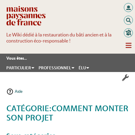
Le Wiki dédié à la restauration du bâti ancien et à la
construction éco-responsable !
Vous êtes...
PARTICULIER
PROFESSIONNEL
ÉLU
Aide
CATÉGORIE:COMMENT MONTER
SON PROJET
Aller à :
navigation
,
rechercher