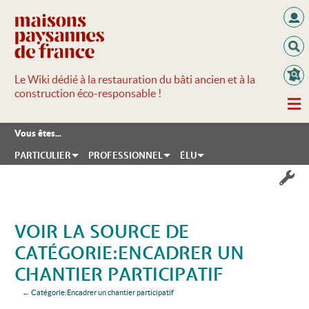
Le Wiki dédié à la restauration du bâti ancien et à la
construction éco-responsable !
Vous êtes...
PARTICULIER
PROFESSIONNEL
ÉLU
VOIR LA SOURCE DE
CATÉGORIE:ENCADRER UN
CHANTIER PARTICIPATIF
←
Catégorie:Encadrer un chantier participatif
Aller à :
navigation
,
rechercher