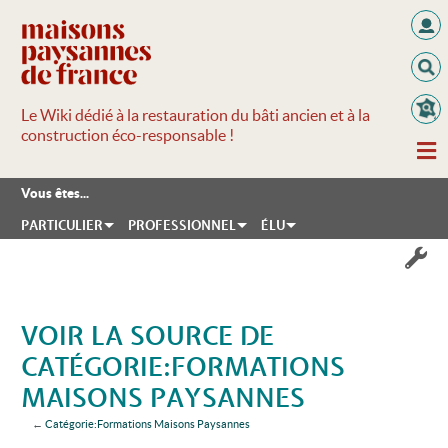
Le Wiki dédié à la restauration du bâti ancien et à la
construction éco-responsable !
Vous êtes...
PARTICULIER
PROFESSIONNEL
ÉLU
VOIR LA SOURCE DE
CATÉGORIE:FORMATIONS
MAISONS PAYSANNES
←
Catégorie:Formations Maisons Paysannes
Aller à :
navigation
,
rechercher