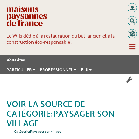
Le Wiki dédié à la restauration du bâti ancien et à la
construction éco-responsable !
Vous êtes...
PARTICULIER
PROFESSIONNEL
ÉLU
VOIR LA SOURCE DE
CATÉGORIE:PAYSAGER SON
VILLAGE
←
Catégorie:Paysager son village
Aller à :
navigation
,
rechercher