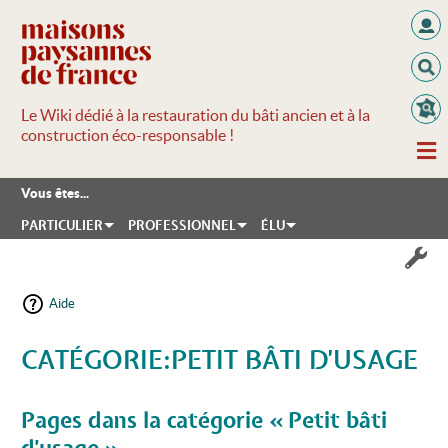
Le Wiki dédié à la restauration du bâti ancien et à la
construction éco-responsable !
Vous êtes...
PARTICULIER
PROFESSIONNEL
ÉLU
Aide
CATÉGORIE:PETIT BÂTI D'USAGE
Aller à :
navigation
,
rechercher
Pages dans la catégorie « Petit bâti